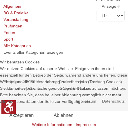
Allgemein
Anzeige #
BO & Praktika
Veranstaltung
Prüfungen
Ferien
Sport
Alle Kategorien ...
Events aller Kategorien anzeigen
Wir benutzen Cookies
Wir nutzen Cookies auf unserer Website. Einige von ihnen sind
essenziell für den Betrieb der Seite, während andere uns helfen, diese
Copyright © 2026 Haldenberg-Realschule | Alle Rechte
Website und die Nutzererfahrung zu verbessern (Tracking Cookies).
vorbehalten | Realisierung von
Support@Home
Sie können selbst entscheiden, ob Sie die Cookies zulassen möchten.
Bitte beachten Sie, dass bei einer Ablehnung womöglich nicht mehr
Impressum
Datenschutz
alle Funktionalitäten der Seite zur Verfügung stehen.
Akzeptieren
Ablehnen
Weitere Informationen
|
Impressum